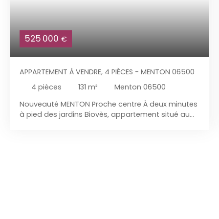
525 000
€
APPARTEMENT À VENDRE, 4 PIÈCES - MENTON 06500
4
pièces
131
m²
Menton 06500
Nouveauté MENTON Proche centre À deux minutes
à pied des jardins Biovès, appartement situé au
dernier étage d'une petite copropriété de 6 Lots,
bâtie en 1926, énormément de charme pour ce bel
ancien, jardin et terrasses entourant tout
l'appartement qui est seul au dernier étage, et qui
se compose de la manière suivante : accès
indépendant par un joli perron, grande entrée
avec placard, salle à manger, séjour spacieux
avec cheminée, une salle de bains, WC séparés,
grande suite parentale avec dressing, une
deuxième chambre, possibilité d'une troisième