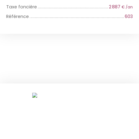
Taxe foncière
2 887
€ /an
Référence
603