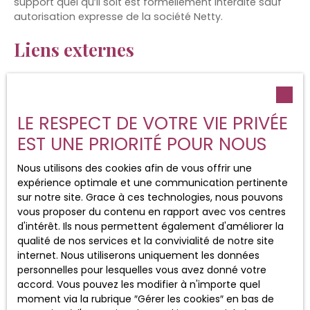
support quel qu’il soit est formellement interdite sauf
autorisation expresse de la société Netty.
Liens externes
Le site peut contenir des liens hypertextes externes,
pointant vers d’autres sites internet indépendants. Ces
liens ne constituent, en aucun cas, une approbation ou
LE RESPECT DE VOTRE VIE PRIVÉE
un partenariat entre Fichier Central Immobilier et les
EST UNE PRIORITÉ POUR NOUS
sociétés éditrices des sites externes. Dès lors, l’éditeur
du présent site ne saurait être tenu responsable de
Nous utilisons des cookies afin de vous offrir une
leurs contenus, leurs produits, leurs publicités ou tous
expérience optimale et une communication pertinente
éléments ou services présentés. En outre, l’éditeur du
sur notre site. Grace à ces technologies, nous pouvons
présent site ne garantit pas la qualité permanente et
vous proposer du contenu en rapport avec vos centres
continue du contenu de ces sites.
d'intérêt. Ils nous permettent également d'améliorer la
Force majeure
qualité de nos services et la convivialité de notre site
internet. Nous utiliserons uniquement les données
personnelles pour lesquelles vous avez donné votre
La responsabilité de l’éditeur du site ne pourra être
accord. Vous pouvez les modifier à n'importe quel
engagée en cas de force majeure ou de faits
moment via la rubrique ″Gérer les cookies″ en bas de
indépendants de sa volonté.